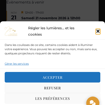
Évènements à venir
M
12h00
-
17h00
NOV
21
i
Samedi 21 novembre 2026 à 12h00
s
e
n
Voir le calendrier
Régler les lumières… et les
a
cookies
v
a
n
Dans les coulisses de ce site, certains cookies aident à illuminer
t
votre expérience. Vous pouvez les accepter ou non, mais sans eux,
quelques projecteurs risquent de rester éteints.
Politique de confidentialité
Mentions légales
Politique de cookies (UE)
Conditions générales
Gérer les services
Quand la scène devient magie
ACCEPTER
Miss Caline - Artiste transformiste professionnel
à
Amiens, Saint-Quentin et dans les Hauts-de-France.
REFUSER
© 2026 – Tous droits réservés. Toute reproduction
interdite.
LES PRÉFÉRENCES
Design & conception :
Miss Caline