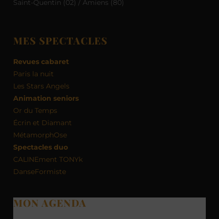
Saint-Quentin (02) / Amiens (80)
MES SPECTACLES
Revues cabaret
Paris la nuit
Les Stars Angels
Animation seniors
Or du Temps
Écrin et Diamant
MétamorphOse
Spectacles duo
CALINEment TONYk
DanseFormiste
MON AGENDA