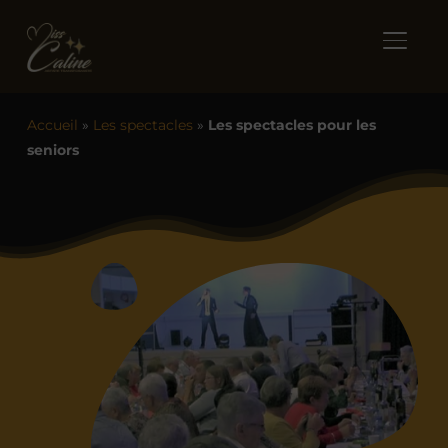
BASCUL
Accueil
»
Les spectacles
»
Les spectacles pour les
seniors