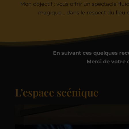
Mon objectif : vous offrir un spectacle flui
magique… dans le respect du lieu e
En suivant ces quelques re
Merci de votre 
L’espace scénique