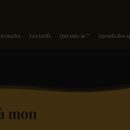
pectacles
Les tarifs
Qui suis-je ?
Agenda des s
 à mon