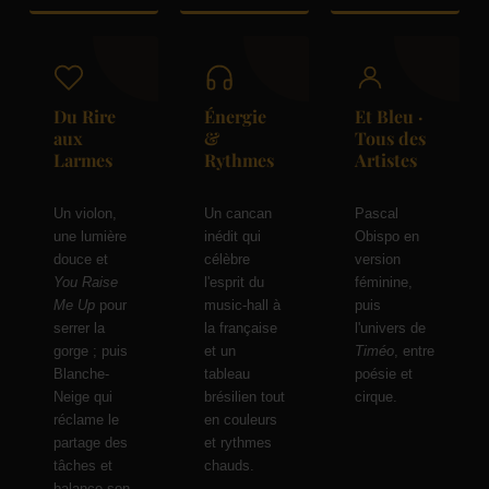
Du Rire
Énergie
Et Bleu ·
aux
&
Tous des
Larmes
Rythmes
Artistes
Un violon,
Un cancan
Pascal
une lumière
inédit qui
Obispo en
douce et
célèbre
version
You Raise
l'esprit du
féminine,
Me Up
pour
music-hall à
puis
serrer la
la française
l'univers de
gorge ; puis
et un
Timéo
, entre
Blanche-
tableau
poésie et
Neige qui
brésilien tout
cirque.
réclame le
en couleurs
partage des
et rythmes
tâches et
chauds.
balance son