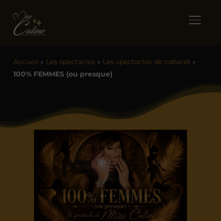
BASCUL
Accueil
»
Les spectacles
»
Les spectacles de cabaret
»
100% FEMMES (ou presque)