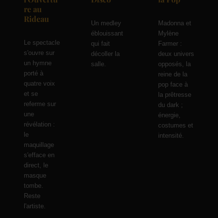
re au
Rideau
Un medley
Madonna et
éblouissant
Mylène
Le spectacle
qui fait
Farmer :
s'ouvre sur
décoller la
deux univers
un hymne
salle.
opposés, la
porté à
reine de la
quatre voix
pop face à
et se
la prêtresse
referme sur
du dark ;
une
énergie,
révélation :
costumes et
le
intensité.
maquillage
s'efface en
direct, le
masque
tombe.
Reste
l'artiste.