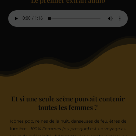
Et si une seule scène pouvait contenir
toutes les femmes ?
Icônes pop, reines de la nuit, danseuses de feu, êtres de
lumière…
100% Femmes (ou presque)
est un voyage au