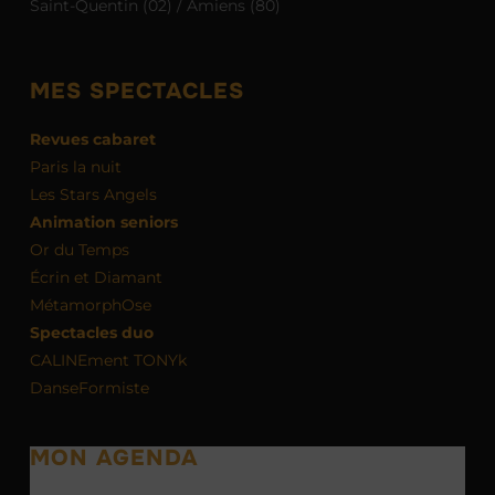
Saint-Quentin (02) / Amiens (80)
MES SPECTACLES
Revues cabaret
Paris la nuit
Les Stars Angels
Animation seniors
Or du Temps
Écrin et Diamant
MétamorphOse
Spectacles duo
CALINEment TONYk
DanseFormiste
MON AGENDA