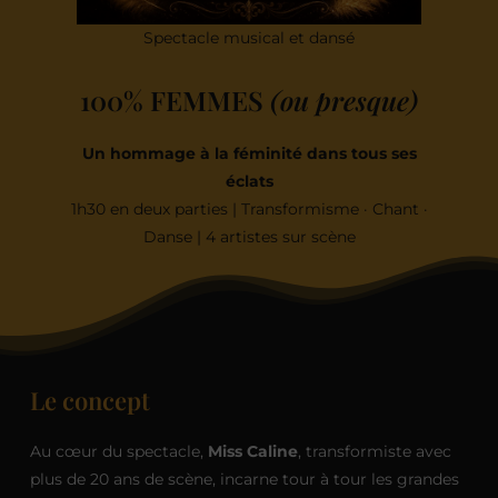
Spectacle musical et dansé
100% FEMMES
(ou presque)
Un hommage à la féminité dans tous ses
éclats
1h30 en deux parties | Transformisme · Chant ·
Danse | 4 artistes sur scène
Le concept
Au cœur du spectacle,
Miss Caline
, transformiste avec
plus de 20 ans de scène, incarne tour à tour les grandes