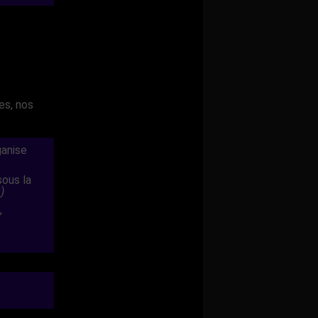
es, nos
ganise
ous la
)
,