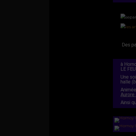
Des pa
à Horn
LE FEU
Une so
halle
(b
Animée
Aurore
Ainsi q