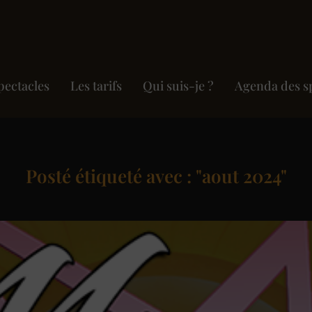
pectacles
Les tarifs
Qui suis-je ?
Agenda des s
Posté étiqueté avec : "aout 2024"