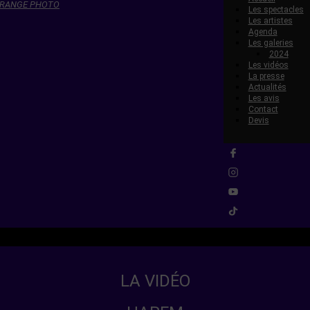
GRANGE PHOTO
Les spectacles
Les artistes
Agenda
Les galeries
2024
Les vidéos
La presse
Actualités
Les avis
Contact
Devis
LA VIDÉO