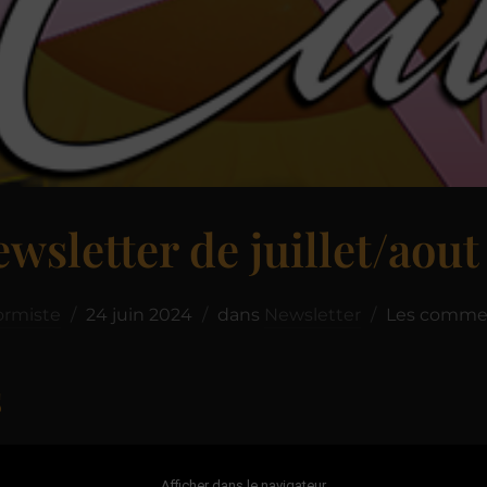
ewsletter de juillet/aout
formiste
24 juin 2024
dans
Newsletter
Les commen
s
Afficher dans le navigateur