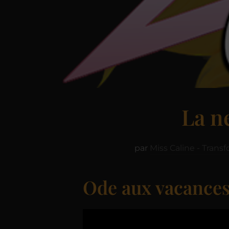
La n
par
Miss Caline - Trans
Ode aux vacance