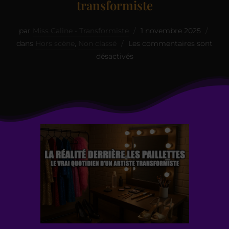
transformiste
par
Miss Caline - Transformiste
1 novembre 2025
dans
Hors scène
,
Non classé
Les commentaires sont
désactivés