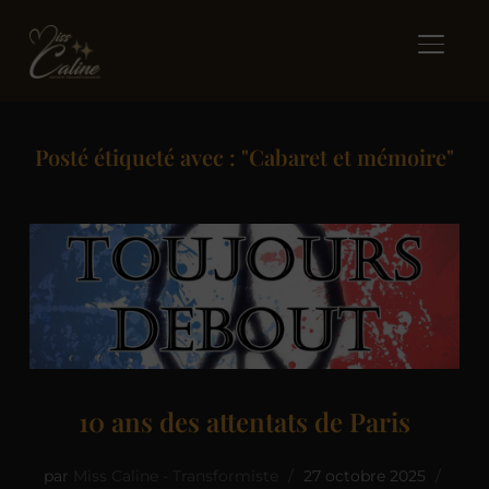
BASCUL
Posté étiqueté avec : "Cabaret et mémoire"
10 ans des attentats de Paris
par
Miss Caline - Transformiste
27 octobre 2025