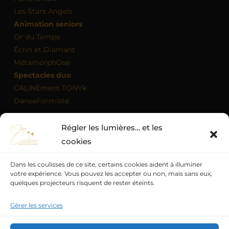
Les Stars Angels
Animation seniors
Or du Temps
Écrin et Diamant
MétamorphOse
Spectacles duo
CALINEment TONYk
DanseFormiste
Régler les lumières… et les
MON AGENDA
cookies
Dans les coulisses de ce site, certains cookies aident à illuminer
votre expérience. Vous pouvez les accepter ou non, mais sans eux,
quelques projecteurs risquent de rester éteints.
Politique de confidentialité
Mentions légales
Politique de cookies (UE)
Conditions générales
Gérer les services
Quand la scène devient magie