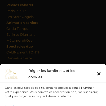
Revues cabaret
Paris la nuit
Les Stars Angels
Animation seniors
Or du Temps
Écrin et Diamant
MétamorphOse
Spectacles duo
CALINEment TONYk
DanseFormiste
Régler les lumières… et les
MON AGENDA
cookies
Dans les coulisses de ce site, certains cookies aident à illuminer
votre expérience. Vous pouvez les accepter ou non, mais sans eux,
quelques projecteurs risquent de rester éteints.
Politique de confidentialité
Mentions légales