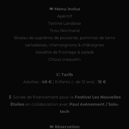
🍽️
Menu inclus
Apéritif
Tartine Landaise
Trou Normand
Biseau de suprême de poularde, pommes de terre
sarladaises, champignons & châtaignes
Assiette de fromage & salade
Choux craquelin
💶
Tarifs
Adultes :
49 €
| Enfants (- de 12 ans) :
15 €
🎗️ Soirée de financement pour le
Festival Les Nouvelles
Étoiles
en collaboration avec
Paul événement / Solu-
tech
🎟️
Réservation