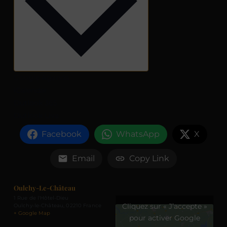
Google Agenda
iCalendar
Outlook 365
Outlook Live
Facebook
WhatsApp
X
Email
Copy Link
Oulchy-Le-Château
1 Rue de l'Hôtel-Dieu
Cliquez sur « J’accepte »
Oulchy-le-Château
,
02210
France
+ Google Map
pour activer Google