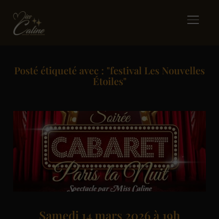
BASCUL
Posté étiqueté avec : "festival Les Nouvelles
Étoiles"
Samedi 14 mars 2026 à 19h