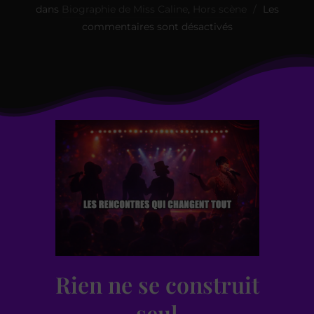
dans
Biographie de Miss Caline
,
Hors scène
Les
commentaires sont désactivés
Rien ne se construit
seul