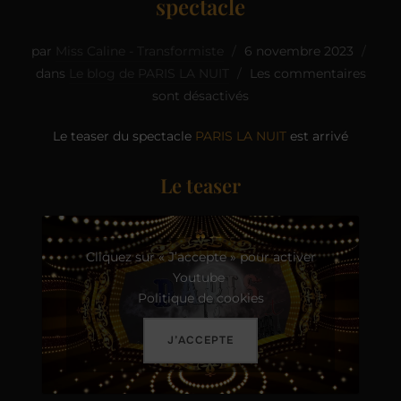
spectacle
par
Miss Caline - Transformiste
6 novembre 2023
dans
Le blog de PARIS LA NUIT
Les commentaires
sont désactivés
Le teaser du spectacle
PARIS LA NUIT
est arrivé
Le teaser
Cliquez sur « J’accepte » pour activer
Youtube
Politique de cookies
J’ACCEPTE