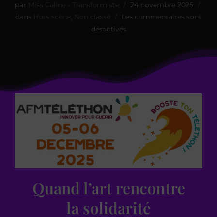
par
Miss Caline - Transformiste
24 novembre 2025
dans
Hors scène
,
Non classé
Les commentaires sont
désactivés
Quand l’art rencontre
la solidarité