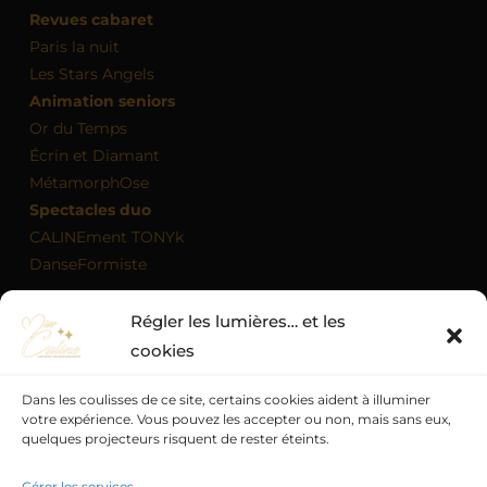
Revues cabaret
Paris la nuit
Les Stars Angels
Animation seniors
Or du Temps
Écrin et Diamant
MétamorphOse
Spectacles duo
CALINEment TONYk
DanseFormiste
Régler les lumières… et les
MON AGENDA
cookies
Dans les coulisses de ce site, certains cookies aident à illuminer
votre expérience. Vous pouvez les accepter ou non, mais sans eux,
quelques projecteurs risquent de rester éteints.
Politique de confidentialité
Mentions légales
Politique de cookies (UE)
Conditions générales
Gérer les services