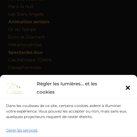
Paris la nuit
Les Stars Angels
Animation seniors
Or du Temps
Écrin et Diamant
MétamorphOse
Spectacles duo
CALINEment TONYk
DanseFormiste
Régler les lumières… et les
MON AGENDA
cookies
Dans les coulisses de ce site, certains cookies aident à illuminer
votre expérience. Vous pouvez les accepter ou non, mais sans eux,
quelques projecteurs risquent de rester éteints.
Politique de confidentialité
Mentions légales
Politique de cookies (UE)
Conditions générales
Gérer les services