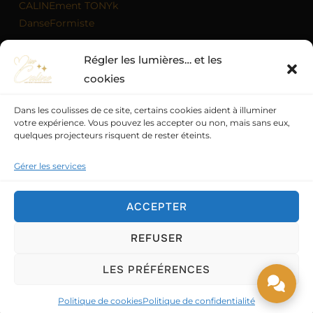
CALINEment TONYk
DanseFormiste
Régler les lumières… et les
MON AGENDA
cookies
Dans les coulisses de ce site, certains cookies aident à illuminer
votre expérience. Vous pouvez les accepter ou non, mais sans eux,
quelques projecteurs risquent de rester éteints.
Politique de confidentialité
Mentions légales
Politique de cookies (UE)
Conditions générales
Gérer les services
Quand la scène devient magie
ACCEPTER
Miss Caline - Artiste transformiste professionnel
à
Amiens, Saint-Quentin et dans les Hauts-de-France.
REFUSER
© 2026 – Tous droits réservés. Toute reproduction
interdite.
LES PRÉFÉRENCES
Design & conception :
Miss Caline
Politique de cookies
Politique de confidentialité