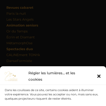
Revues cabaret
Paris la nuit
Les Stars Angels
Animation seniors
Or du Temps
Écrin et Diamant
MétamorphOse
Spectacles duo
CALINEment TONYk
DanseFormiste
Régler les lumières… et les
MON AGENDA
cookies
Dans les coulisses de ce site, certains cookies aident à illuminer
votre expérience. Vous pouvez les accepter ou non, mais sans eux,
quelques projecteurs risquent de rester éteints.
Politique de confidentialité
Mentions légales