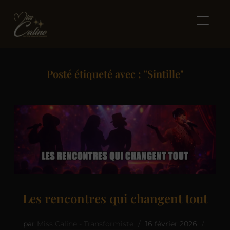
BASCUL
Posté étiqueté avec : "Sintille"
Les rencontres qui changent tout
par
Miss Caline - Transformiste
16 février 2026