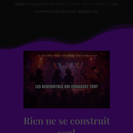
dans
Biographie de Miss Caline
,
Hors scène
Les
commentaires sont désactivés
Rien ne se construit
seul