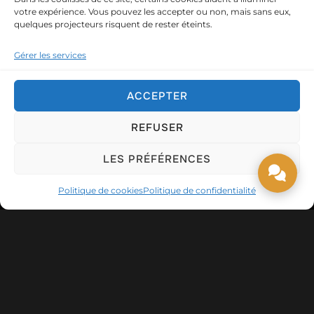
votre expérience. Vous pouvez les accepter ou non, mais sans eux,
quelques projecteurs risquent de rester éteints.
Gérer les services
ACCEPTER
CALINEMENT TONYK
,
LE BLOG DES SPECTACLES
REFUSER
CALINEment TONYk à Quatremare
LES PRÉFÉRENCES
(27)
Politique de cookies
Politique de confidentialité
Miss Caline - Transformiste
30 septembre 2023
Super soirée pour des supers mariés à