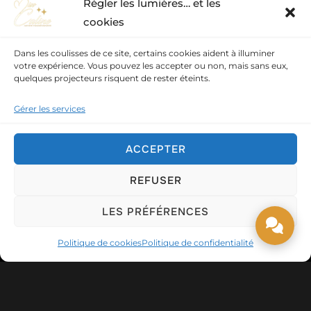
Régler les lumières… et les
cookies
Dans les coulisses de ce site, certains cookies aident à illuminer
votre expérience. Vous pouvez les accepter ou non, mais sans eux,
quelques projecteurs risquent de rester éteints.
Gérer les services
ACCEPTER
LE BLOG DE PARIS LA NUIT
REFUSER
Rencontre avec M&M
LES PRÉFÉRENCES
SONORISATION
Politique de cookies
Politique de confidentialité
Miss Caline - Transformiste
8 avril 2023