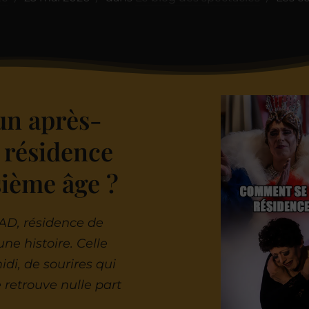
un après-
 résidence
sième âge ?
AD, résidence de
une histoire. Celle
idi, de sourires qui
 retrouve nulle part