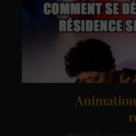
Animation
r
par
Miss Caline - Transformis