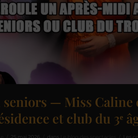
 seniors — Miss Caline
ésidence et club du 3ᵉ â
te
25 mai 2026
dans
Le blog des spectacles
Les c