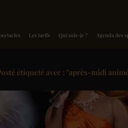
pectacles
Les tarifs
Qui suis-je ?
Agenda des s
osté étiqueté avec : "après-midi anim