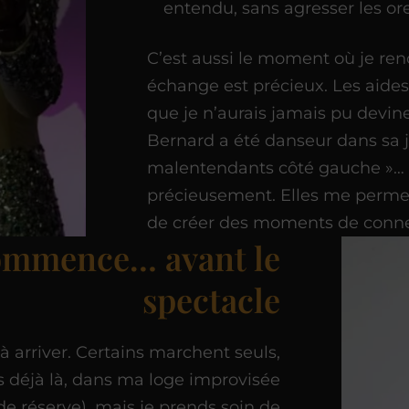
entendu, sans agresser les ore
C’est aussi le moment où je ren
échange est précieux. Les aide
que je n’aurais jamais pu devin
Bernard a été danseur dans sa j
malentendants côté gauche »… C
précieusement. Elles me permett
de créer des moments de connex
commence… avant le
spectacle
 arriver. Certains marchent seuls,
s déjà là, dans ma loge improvisée
e réserve), mais je prends soin de