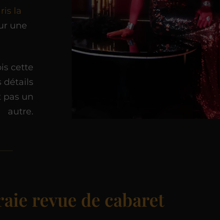
ris la
ur une
is cette
 détails
t pas un
autre.
raie revue de cabaret