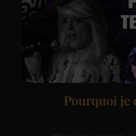
Pourquoi je 
par
Miss Caline - Transformiste
2