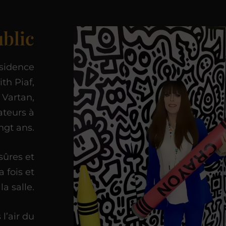
ublic
ésidence
th Piaf,
 Vartan,
ateurs à
ngt ans.
sûres et
 fois et
a salle.
l’air du