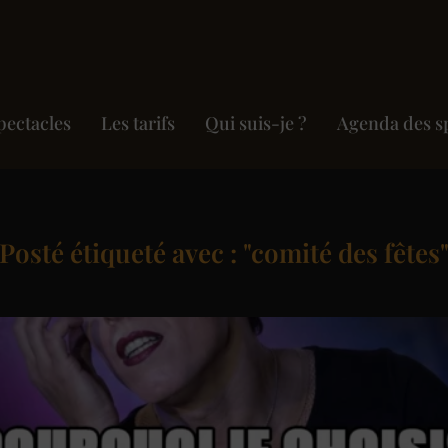
pectacles
Les tarifs
Qui suis-je ?
Agenda des s
Posté étiqueté avec : "comité des fêtes