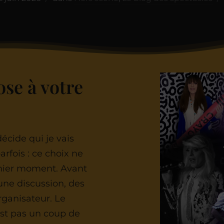
se à votre
ide qui je vais
rfois : ce choix ne
rnier moment. Avant
une discussion, des
rganisateur. Le
est pas un coup de