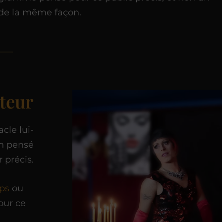
de la même façon.
cteur
cle lui-
un pensé
précis.
ps
ou
our ce