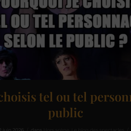
choisis tel ou tel person
public
2 juin 2026
dans
Hors scène
,
Le blog des spectacles