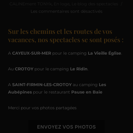
CALINEment TONYk
,
En loge
,
Le blog des spectacles
Les commentaires sont désactivés
Sur les chemins et les routes de vos
vacances, nos spectacles se sont posés :
A
CAYEUX-SUR-MER
pour le camping
La Vieille Église
.
Au
CROTOY
pour le camping
Le Ridin
.
A
SAINT-FIRMIN-LES-CROTOY
au camping
Les
Aubépines
pour le restaurant
Pause en Baie
Merci pour vos photos partagées
ENVOYEZ VOS PHOTOS