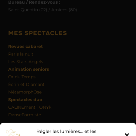
Bureau / Rendez-vous :
Saint-Quentin (02) / Amiens (80)
MES SPECTACLES
Revues cabaret
Paris la nuit
Les Stars Angels
Animation seniors
Or du Temps
Écrin et Diamant
MétamorphOse
Spectacles duo
CALINEment TONYk
DanseFormiste
Régler les lumières… et les
MON AGENDA