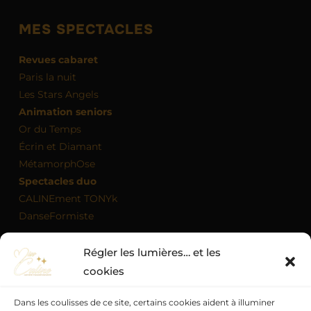
MES SPECTACLES
Revues cabaret
Paris la nuit
Les Stars Angels
Animation seniors
Or du Temps
Écrin et Diamant
MétamorphOse
Spectacles duo
CALINEment TONYk
DanseFormiste
Régler les lumières… et les
MON AGENDA
cookies
Dans les coulisses de ce site, certains cookies aident à illuminer