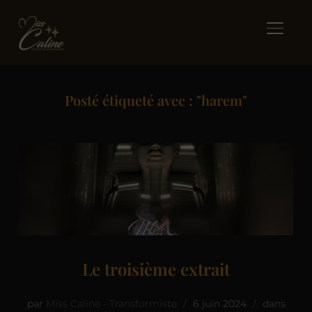
BASCUL
Posté étiqueté avec : "harem"
Le troisième extrait
par
Miss Caline - Transformiste
6 juin 2024
dans