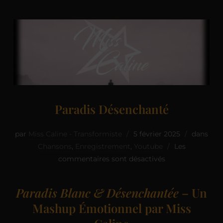
Paradis Désenchanté
par
Miss Caline - Transformiste
5 février 2025
dans
Chansons
,
Enregistrement
,
Youtube
Les
commentaires sont désactivés
Paradis Blanc & Désenchantée
– Un
Mashup Émotionnel par Miss