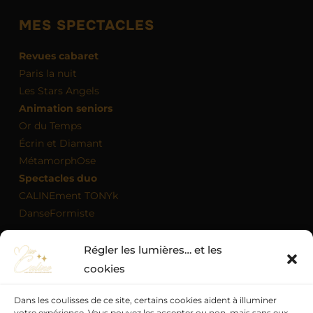
MES SPECTACLES
Revues cabaret
Paris la nuit
Les Stars Angels
Animation seniors
Or du Temps
Écrin et Diamant
MétamorphOse
Spectacles duo
CALINEment TONYk
DanseFormiste
Régler les lumières… et les
MON AGENDA
cookies
Dans les coulisses de ce site, certains cookies aident à illuminer
votre expérience. Vous pouvez les accepter ou non, mais sans eux,