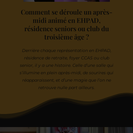
Comment se déroule un après-
midi animé en EHPAD,
résidence seniors ou club du
troisième âge ?
Derrière chaque représentation en EHPAD,
résidence de retraite, foyer CCAS ou club
senior, il y a une histoire. Celle d’une salle qui
s’illumine en plein après-midi, de sourires qui
réapparaissent, et d’une magie que l’on ne
retrouve nulle part ailleurs.