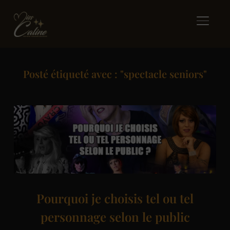
BASCUL
Posté étiqueté avec : "spectacle seniors"
Pourquoi je choisis tel ou tel
personnage selon le public