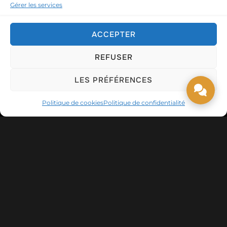
Gérer les services
ACCEPTER
REFUSER
HORS SCÈNE
,
PETIT + CULTURE
LES PRÉFÉRENCES
Festival International Vive la Magie
Politique de cookies
Politique de confidentialité
Miss Caline - Transformiste
9 mars 2026