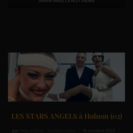
Affiche PARIS LA NUIT visuels
LES STARS ANGELS à Holnon (02)
par
Miss Caline - Transformiste
15 octobre 2023