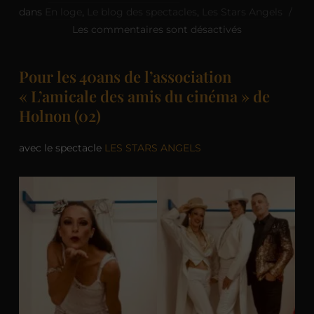
dans
En loge
,
Le blog des spectacles
,
Les Stars Angels
Les commentaires sont désactivés
Pour les 40ans de l’association
« L’amicale des amis du cinéma » de
Holnon (02)
avec le spectacle
LES STARS ANGELS