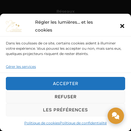
Réseaux
Régler les lumières… et les
cookies
Dans les coulisses de ce site, certains cookies aident à illuminer
DISCUTONS ENSEMBLE
votre expérience. Vous pouvez les accepter ou non, mais sans eux,
quelques projecteurs risquent de rester éteints.
Mail :
Gérer les services
contact@miss-caline.fr
Newsletter :
ACCEPTER
Inscription
REFUSER
Téléphone :
LES PRÉFÉRENCES
+33 06 71 51 68 96
Bureau / Rendez-vous :
Politique de cookies
Politique de confidentialité
Saint-Quentin (02) / Amiens (80)