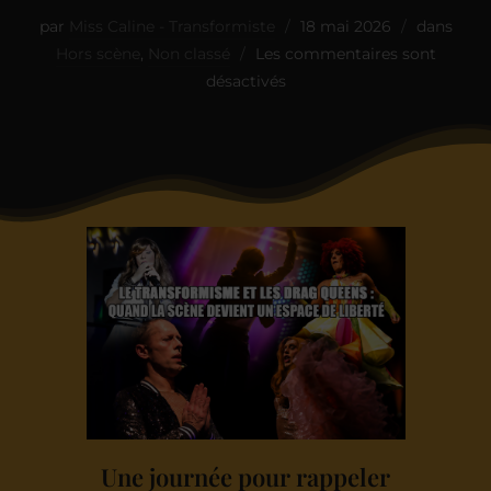
par
Miss Caline - Transformiste
18 mai 2026
dans
Hors scène
,
Non classé
Les commentaires sont
désactivés
Une journée pour rappeler