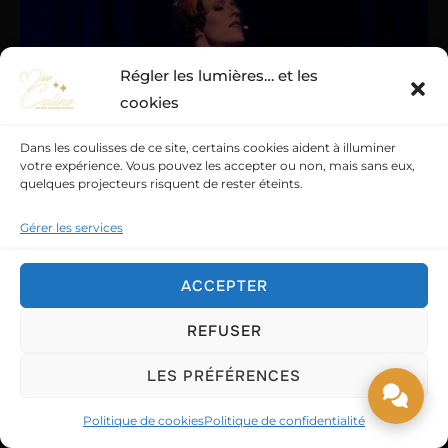
Régler les lumières… et les
cookies
Dans les coulisses de ce site, certains cookies aident à illuminer
votre expérience. Vous pouvez les accepter ou non, mais sans eux,
quelques projecteurs risquent de rester éteints.
Gérer les services
En loge : le vrai rituel
ACCEPTER
Une fois le rideau tombé, je retrouve la loge.
REFUSER
Là, le démaquillage devient précis.
Minutieux. Nécessaire.
LES PRÉFÉRENCES
Politique de cookies
Politique de confidentialité
Il ne s’agit plus seulement de transformation