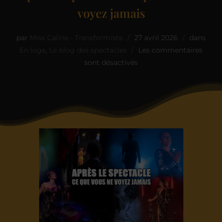
voyez jamais
par
Miss Caline - Transformiste
27 avril 2026
dans
En loge
,
Le blog des spectacles
Les commentaires
sont désactivés