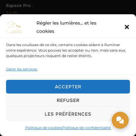
Espace Pro
:
Tarifs
Préparez-vous
Régler les lumières… et les
Références
cookies
Techniques
Dans les coulisses de ce site, certains cookies aident à illuminer
Projets
:
votre expérience. Vous pouvez les accepter ou non, mais sans eux,
quelques projecteurs risquent de rester éteints.
Seniors/CCAS
Collectivités
Gérer les services
Particuliers
Entreprises
ACCEPTER
Tourismes
Structures spécialisées
REFUSER
LES PRÉFÉRENCES
Politique de cookies
Politique de confidentialité