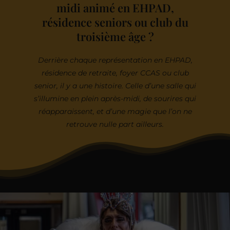
midi animé en EHPAD,
résidence seniors ou club du
troisième âge ?
Derrière chaque représentation en EHPAD,
résidence de retraite, foyer CCAS ou club
senior, il y a une histoire. Celle d’une salle qui
s’illumine en plein après-midi, de sourires qui
réapparaissent, et d’une magie que l’on ne
retrouve nulle part ailleurs.