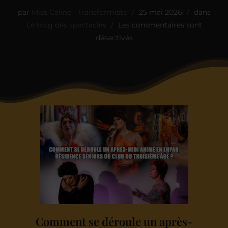
par
Miss Caline - Transformiste
25 mai 2026
dans
Le blog des spectacles
Les commentaires sont
désactivés
Comment se déroule un après-