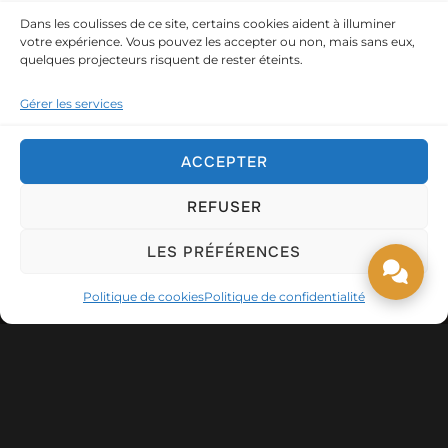
Dans les coulisses de ce site, certains cookies aident à illuminer
votre expérience. Vous pouvez les accepter ou non, mais sans eux,
quelques projecteurs risquent de rester éteints.
Gérer les services
ACCEPTER
LE BLOG DES SPECTACLES
REFUSER
Fête des mères : quelles animations
LES PRÉFÉRENCES
pour rendre ce jour inoubliable ?
Politique de cookies
Politique de confidentialité
Miss Caline - Transformiste
11 mai 2026