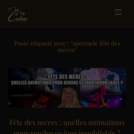
BASCUL
Posté étiqueté avec : "spectacle fête des
mères"
Fête des mères : quelles animations
pour rendre ce jour inoubliable ?